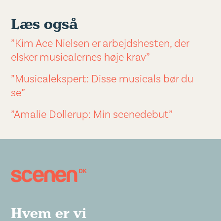
Læs også
”Kim Ace Nielsen er arbejdshesten, der
elsker musicalernes høje krav”
”Musicalekspert: Disse musicals bør du
se”
”Amalie Dollerup: Min scenedebut”
Hvem er vi