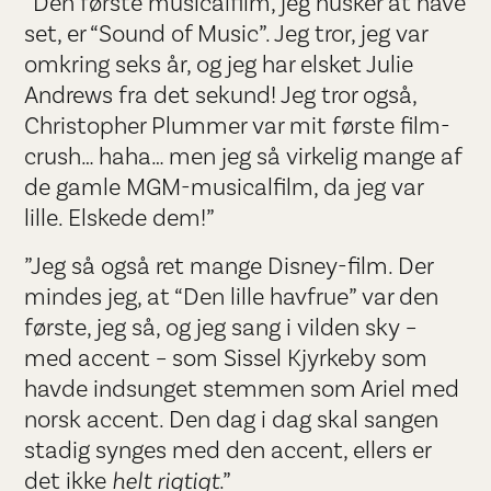
”Den første musicalfilm, jeg husker at have
set, er “Sound of Music”. Jeg tror, jeg var
omkring seks år, og jeg har elsket Julie
Andrews fra det sekund! Jeg tror også,
Christopher Plummer var mit første film-
crush… haha… men jeg så virkelig mange af
de gamle MGM-musicalfilm, da jeg var
lille. Elskede dem!”
”Jeg så også ret mange Disney-film. Der
mindes jeg, at “Den lille havfrue” var den
første, jeg så, og jeg sang i vilden sky –
med accent – som Sissel Kjyrkeby som
havde indsunget stemmen som Ariel med
norsk accent. Den dag i dag skal sangen
stadig synges med den accent, ellers er
det ikke
helt rigtigt
.”