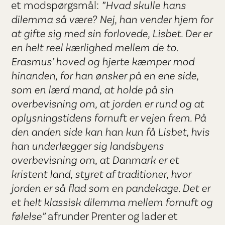
et modspørgsmål:
”Hvad skulle hans
dilemma så være? Nej, han vender hjem for
at gifte sig med sin forlovede, Lisbet. Der er
en helt reel kærlighed mellem de to.
Erasmus’ hoved og hjerte kæmper mod
hinanden, for han ønsker på en ene side,
som en lærd mand, at holde på sin
overbevisning om, at jorden er rund og at
oplysningstidens fornuft er vejen frem. På
den anden side kan han kun få Lisbet, hvis
han underlægger sig landsbyens
overbevisning om, at Danmark er et
kristent land, styret af traditioner, hvor
jorden er så flad som en pandekage. Det er
et helt klassisk dilemma mellem fornuft og
følelse”
afrunder Prenter og lader et