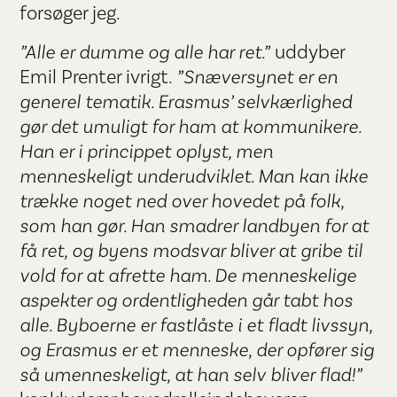
forsøger jeg.
”Alle er dumme og alle har ret.”
uddyber
Emil Prenter ivrigt.
”Snæversynet er en
generel tematik. Erasmus’ selvkærlighed
gør det umuligt for ham at kommunikere.
Han er i princippet oplyst, men
menneskeligt underudviklet. Man kan ikke
trække noget ned over hovedet på folk,
som han gør. Han smadrer landbyen for at
få ret, og byens modsvar bliver at gribe til
vold for at afrette ham. De menneskelige
aspekter og ordentligheden går tabt hos
alle. Byboerne er fastlåste i et fladt livssyn,
og Erasmus er et menneske, der opfører sig
så umenneskeligt, at han selv bliver flad!”