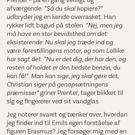
Prenter – på én gang venligt og
afværgende.
”Så du skal kopiere?”
udbryder jeg en kende overrasket. Han
rykker lidt bagud på stolen.
”Nej, men jeg
må have en stor bevidsthed om det
eksisterende. Nu skal jeg træde ind og
være forestillingens motor, og
som Lollike
har sagt det:
”Nu er det dig, der har den, og
resten af holdet er den bedste benzin, du
kan få!”
.
Man kan sige, jeg skal gøre det,
Christian siger på genopsætningens
præmisser”
griner Prenter, tager blikket til
sig og fingererer ved sit vandglas.
Jeg noterer svaret og tænker over, hvordan
jeg finder ind til Emils egen forståelse af
figuren Erasmus? Jeg forsøger mig med en