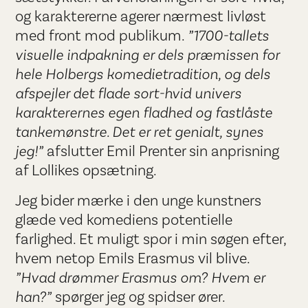
og karaktererne agerer nærmest livløst
med front mod publikum.
”1700-tallets
visuelle indpakning er dels præmissen for
hele Holbergs komedietradition, og dels
afspejler det flade sort-hvid univers
karakterernes egen fladhed og fastlåste
tankemønstre. Det er ret genialt, synes
jeg!”
afslutter Emil Prenter sin anprisning
af Lollikes opsætning.
Jeg bider mærke i den unge kunstners
glæde ved komediens potentielle
farlighed. Et muligt spor i min søgen efter,
hvem netop Emils Erasmus vil blive.
”Hvad drømmer Erasmus om? Hvem er
han?”
spørger jeg og spidser ører.