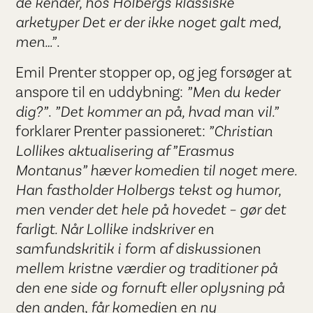
de kender, hos Holbergs klassiske
arketyper Det er der ikke noget galt med,
men…”
.
Emil Prenter stopper op, og jeg forsøger at
anspore til en uddybning:
”Men du keder
dig?”
.
”Det kommer an på, hvad man vil.”
forklarer Prenter passioneret:
”Christian
Lollikes aktualisering af ”Erasmus
Montanus” hæver komedien til noget mere.
Han fastholder Holbergs tekst og humor,
men vender det hele på hovedet – gør det
farligt. Når Lollike indskriver en
samfundskritik i form af diskussionen
mellem kristne værdier og traditioner på
den ene side og fornuft eller oplysning på
den anden, får komedien en ny