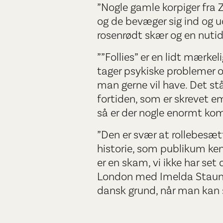
”Nogle gamle korpiger fra 
og de bevæger sig ind og u
rosenrødt skær og en nutid,
””Follies” er en lidt mærkel
tager psykiske problemer o
man gerne vil have. Det st
fortiden, som er skrevet e
så er der nogle enormt kom
”Den er svær at rollebesæ
historie, som publikum ken
er en skam, vi ikke har se
London med Imelda Staunton
dansk grund, når man kan s