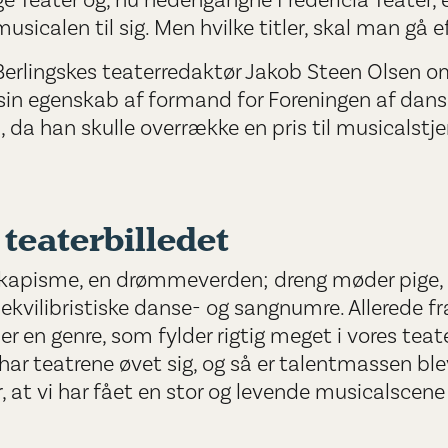
ge Teater og, nu hedengangne Fredericia Teater, 
sicalen til sig. Men hvilke titler, skal man gå e
erlingskes teaterredaktør Jakob Steen Olsen om.
 i sin egenskab af formand for Foreningen af dans
, da han skulle overrække en pris til musicalstj
 teaterbilledet
eskapisme, en drømmeverden; dreng møder pige, 
kvilibristiske danse- og sangnumre. Allerede fra j
er en genre, som fylder rigtig meget i vores teate
 har teatrene øvet sig, og så er talentmassen blev
, at vi har fået en stor og levende musicalsce