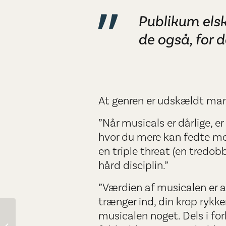
Publikum els
de også, for 
At genren er udskældt mang
”Når musicals er dårlige, 
hvor du mere kan fedte me
en triple threat (en tredobb
hård disciplin.”
”Værdien af musicalen er a
trænger ind, din krop rykke
musicalen noget. Dels i forh
Gregers Dirckinck-
Holmfeld: Disse