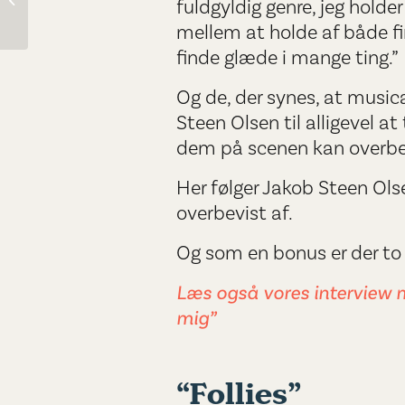
fuldgyldig genre, jeg holde
skuespil bør du se
mellem at holde af både fi
finde glæde i mange ting.”
Og de, der synes, at musica
Steen Olsen til alligevel at
dem på scenen kan overbe
Her følger Jakob Steen Olse
overbevist af.
Og som en bonus er der to b
Læs også vores interview m
mig”
“Follies”