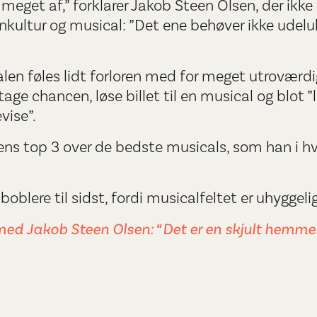
r meget af,” forklarer Jakob Steen Olsen, der i
nkultur og musical: ”Det ene behøver ikke udel
len føles lidt forloren med for meget utroværdig
 tage chancen, løse billet til en musical og blot 
vise”.
ns top 3 over de bedste musicals, som han i hver
oblere til sidst, fordi musicalfeltet er uhyggeli
ed Jakob Steen Olsen: “Det er en skjult hemmel