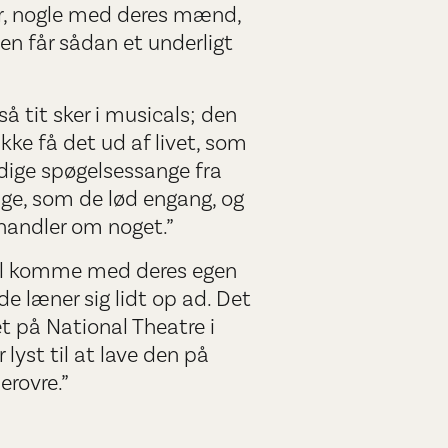
 år, nogle med deres mænd,
en får sådan et underligt
så tit sker i musicals; den
ke få det ud af livet, som
ldige spøgelsessange fra
nge, som de lød engang, og
 handler om noget.”
skal komme med deres egen
 læner sig lidt op ad. Det
t på National Theatre i
lyst til at lave den på
erovre.”