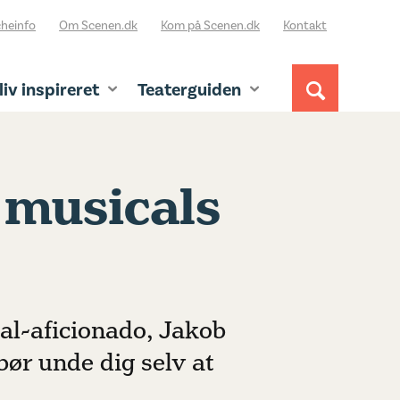
heinfo
Om Scenen.dk
Kom på Scenen.dk
Kontakt
liv inspireret
Teaterguiden
 musicals
al-aficionado, Jakob
bør unde dig selv at