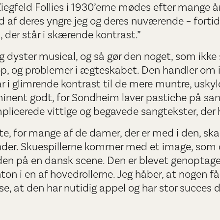
Ziegfeld Follies i 1930’erne mødes efter mange
d af deres yngre jeg og deres nuværende – fortid
 der står i skærende kontrast.”
ig dyster musical, og så gør den noget, som ikke 
p, og problemer i ægteskabet. Den handler om ik
år i glimrende kontrast til de mere muntre, usky
minent godt, for Sondheim laver pastiche på sa
plicerede vittige og begavede sangtekster, der
tte, for mange af de damer, der er med i den, 
der. Skuespillerne kommer med et image, som de
t den på en dansk scene. Den er blevet genoptage
 i en af hovedrollerne. Jeg håber, at nogen får 
e, at den har nutidig appel og har stor succes d