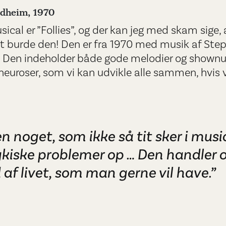
ndheim, 1970
cal er ”Follies”, og der kan jeg med skam sige, 
t burde den! Den er fra 1970 med musik af Ste
 Den indeholder både gode melodier og shown
uroser, som vi kan udvikle alle sammen, hvis vi i
n noget, som ikke så tit sker i musi
ykiske problemer op … Den handler
 af livet, som man gerne vil have.”