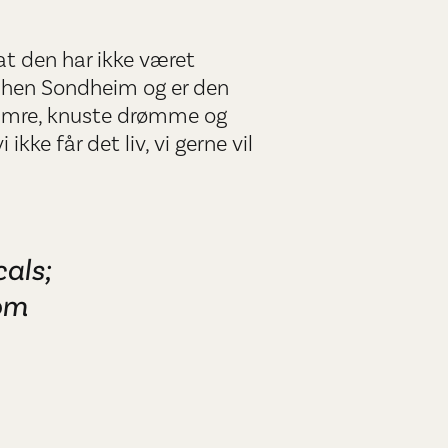
at den har ikke været
phen Sondheim og er den
umre, knuste drømme og
kke får det liv, vi gerne vil
cals;
 om