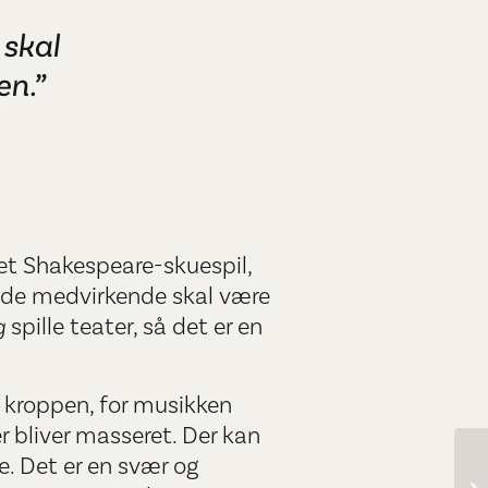
 skal
en.”
 et Shakespeare-skuespil,
i de medvirkende skal være
g
spille teater, så det er en
 kroppen, for musikken
r bliver masseret. Der kan
se. Det er en svær og