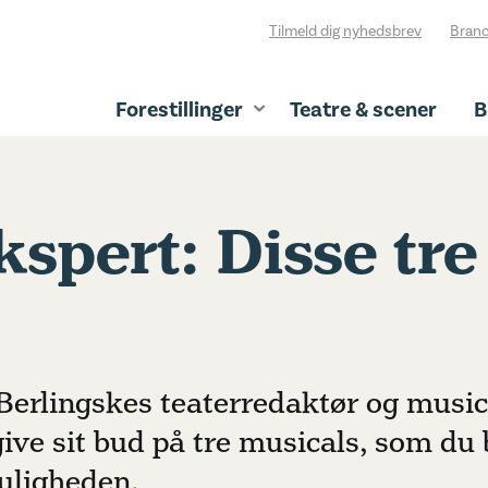
Tilmeld dig nyhedsbrev
Branc
Forestillinger
Teatre & scener
B
spert: Disse tre
Berlingskes teaterredaktør og music
ive sit bud på tre musicals, som du 
muligheden.