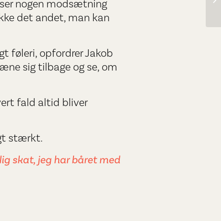
kke ser nogen modsætning
ukke det andet, man kan
t føleri, opfordrer Jakob
”læne sig tilbage og se, om
t fald altid bliver
gt stærkt.
ig skat, jeg har båret med