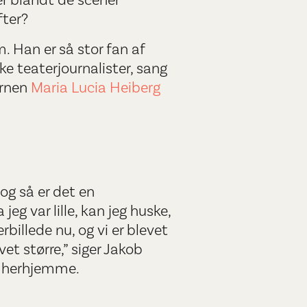
er blandt de scener
fter?
 Han er så stor fan af
ke teaterjournalister, sang
ernen
Maria Lucia Heiberg
og så er det en
eg var lille, kan jeg huske,
rbillede nu, og vi er blevet
et større,” siger Jakob
ne herhjemme.