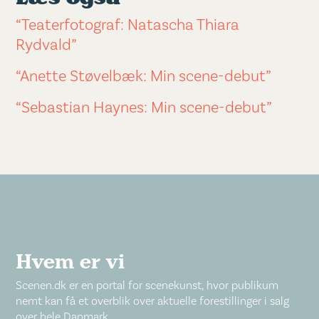
“Teaterfotograf: Natascha Thiara
Rydvald”
“Anette Støvelbæk: Min scene-debut”
“Sebastian Haynes: Min scene-debut”
Hvem er vi
Scenen.dk er en portal for scenekunst, hvor publikum
nemt kan få et overblik over aktuelle forestillinger i salg
over hele Danmark.