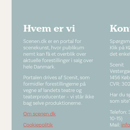
Hvem er vi
Kon
Scenen.dk er en portal for
Spørgsmå
scenekunst, hvor publikum
Klik på K
nemt kan få et overblik over
det enkel
aktuelle forestillinger i salg over
Scenit
hele Danmark.
Vestergad
Portalen drives af Scenit, som
1456 Køb
formidler forestillingerne på
CVR: 30
vegne af landets teatre og
Har du s
teaterproducenter – vi står ikke
som site
bag selve produktionerne.
Telefon: 
Om scenen.dk
10-15)
Cookiepolitik
Mail:
inf