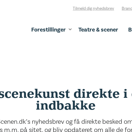
Tilmeld dig nyhedsbrev
Branc
Forestillinger
Teatre & scener
B
scenekunst direkte i
indbakke
Scenen.dk’s nyhedsbrev og få direkte besked om 
s m.m. på sitet, og bliv opdateret om alle de fore