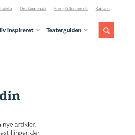
heinfo
Om Scenen.dk
Kom på Scenen.dk
Kontakt
liv inspireret
Teaterguiden
 din
nye artikler,
stillinger, der