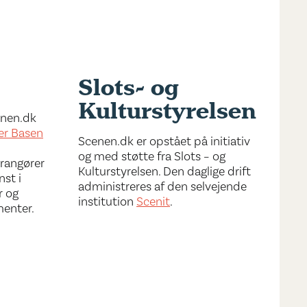
Slots- og
Kulturstyrelsen
cenen.dk
er Basen
Scenen.dk er opstået på initiativ
og med støtte fra Slots – og
rrangører
Kulturstyrelsen. Den daglige drift
nst i
administreres af den selvejende
r og
institution
Scenit
.
menter.