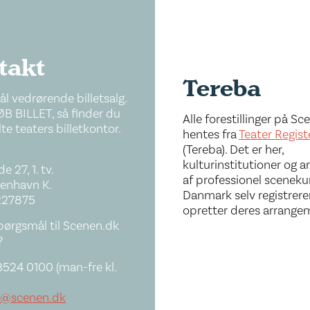
takt
Tereba
l vedrørende billetsalg.
ØB BILLET, så finder du
Alle forestillinger på S
te teaters billetkontor.
hentes fra
Teater Regist
(Tereba). Det er her,
kulturinstitutioner og a
e 27, 1. tv.
af professionel sceneku
enhavn K.
Danmark selv registrere
227875
opretter deres arrange
pørgsmål til Scenen.dk
?
3524 0100 (man-fre kl.
o@scenen.dk