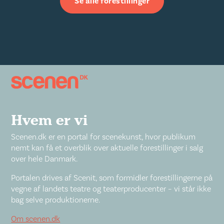
Se alle forestillinger
Hvem er vi
Scenen.dk er en portal for scenekunst, hvor publikum
nemt kan få et overblik over aktuelle forestillinger i salg
over hele Danmark.
Portalen drives af Scenit, som formidler forestillingerne på
vegne af landets teatre og teaterproducenter – vi står ikke
bag selve produktionerne.
Om scenen.dk