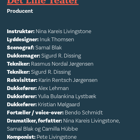
Det Lille Teater
Producent
Instruktør:
Nina Kareis Livingstone
Lyddesigner:
Inuk Thomsen
Scenograf:
Samal Blak
Dukkemager:
Sigurd R. Dissing
Tekniker:
Rasmus Nordal Jørgensen
Tekniker:
Sigurd R. Dissing
Rekvisittør:
Karin Rentsch Jørgensen
Dukkefører:
Alex Lehman
Dukkefører:
Yulia Bulankina Lystbæk
Dukkefører:
Kristian Mølgaard
Fortæller / voice-over:
Bendo Schmidt
Dramatiker, forfatter:
Nina Kareis Livingstone,
Samal Blak og Camilla Hübbe
Komponist:
Pete Livingstone