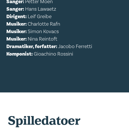
Sanger:
Petter Moen
Sanger:
Hans Lawaetz
Dirigent:
Leif Greibe
Musiker:
Charlotte Rafn
Musiker:
Simon Kovacs
Musiker:
Nina Reintoft
Dramatiker, forfatter:
Jacobo Ferretti
Komponist:
Gioachino Rossini
Spilledatoer