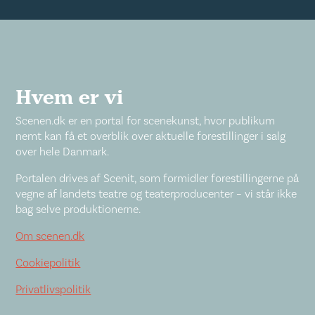
Hvem er vi
Scenen.dk er en portal for scenekunst, hvor publikum
nemt kan få et overblik over aktuelle forestillinger i salg
over hele Danmark.
Portalen drives af Scenit, som formidler forestillingerne på
vegne af landets teatre og teaterproducenter – vi står ikke
bag selve produktionerne.
Om scenen.dk
Cookiepolitik
Privatlivspolitik