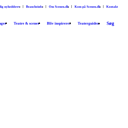
dig nyhedsbrev
Brancheinfo
Om Scenen.dk
Kom på Scenen.dk
Kontakt
Søg
inger
Teatre & scener
Bliv inspireret
Teaterguiden