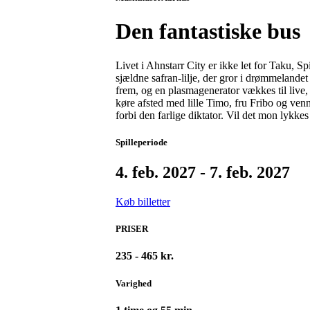
Den fantastiske bus
Livet i Ahnstarr City er ikke let for Taku, S
sjældne safran-lilje, der gror i drømmelande
frem, og en plasmagenerator vækkes til live, f
køre afsted med lille Timo, fru Fribo og venn
forbi den farlige diktator. Vil det mon lykke
Spilleperiode
4. feb. 2027 - 7. feb. 2027
Køb billetter
PRISER
235 - 465 kr.
Varighed