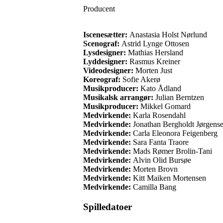
Producent
Iscenesætter:
Anastasia Holst Nørlund
Scenograf:
Astrid Lynge Ottosen
Lysdesigner:
Mathias Hersland
Lyddesigner:
Rasmus Kreiner
Videodesigner:
Morten Just
Koreograf:
Sofie Akerø
Musikproducer:
Kato Ådland
Musikalsk arrangør:
Julian Berntzen
Musikproducer:
Mikkel Gomard
Medvirkende:
Karla Rosendahl
Medvirkende:
Jonathan Bergholdt Jørgens
Medvirkende:
Carla Eleonora Feigenberg
Medvirkende:
Sara Fanta Traore
Medvirkende:
Mads Rømer Brolin-Tani
Medvirkende:
Alvin Olid Bursøe
Medvirkende:
Morten Brovn
Medvirkende:
Kitt Maiken Mortensen
Medvirkende:
Camilla Bang
Spilledatoer