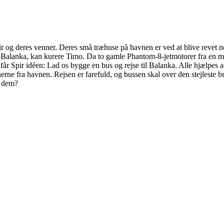
pir og deres venner. Deres små træhuse på havnen er ved at blive revet 
t Balanka, kan kurere Timo. Da to gamle Phantom-8-jetmotorer fra en mi
år Spir idéen: Lad os bygge en bus og rejse til Balanka. Alle hjælpes ad, 
erne fra havnen. Rejsen er farefuld, og bussen skal over den stejleste 
s dem?