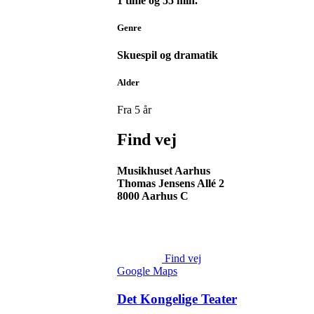
1 time og 55 min.
Genre
Skuespil og dramatik
Alder
Fra 5 år
Find vej
Musikhuset Aarhus
Thomas Jensens Allé 2
8000 Aarhus C
Find vej
Google Maps
Det Kongelige Teater