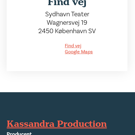
Find vej
Sydhavn Teater
Wagnersvej 19
2450 København SV
Find vej
Google Maps
Kassandra Production
Producent