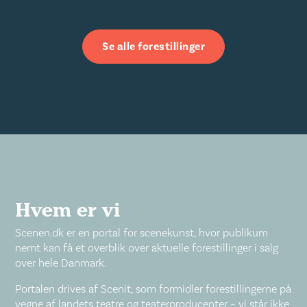
Se alle forestillinger
Hvem er vi
Scenen.dk er en portal for scenekunst, hvor publikum
nemt kan få et overblik over aktuelle forestillinger i salg
over hele Danmark.
Portalen drives af Scenit, som formidler forestillingerne på
vegne af landets teatre og teaterproducenter – vi står ikke