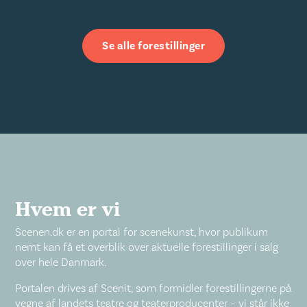
Se alle forestillinger
Hvem er vi
Scenen.dk er en portal for scenekunst, hvor publikum
nemt kan få et overblik over aktuelle forestillinger i salg
over hele Danmark.
Portalen drives af Scenit, som formidler forestillingerne på
vegne af landets teatre og teaterproducenter – vi står ikke