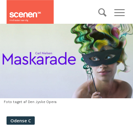
Foto taget af Den Jyske Opera
Odense C