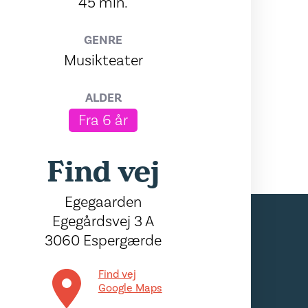
45 min.
GENRE
Musikteater
ALDER
Fra 6 år
Find vej
Egegaarden
Egegårdsvej 3 A
3060 Espergærde
Find vej
Google Maps