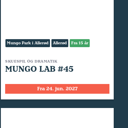
Mungo Park i Allerød
Allerød
Fra 15 år
SKUESPIL OG DRAMATIK
MUNGO LAB #45
Fra 24. jun. 2027