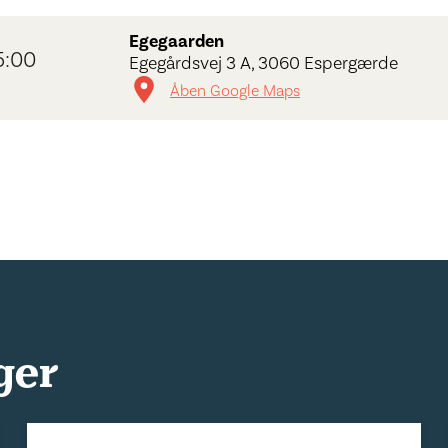
Egegaarden
5:00
Egegårdsvej 3 A, 3060 Espergærde
Åben Google Maps
ger