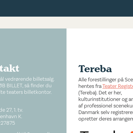
takt
Tereba
l vedrørende billetsalg.
Alle forestillinger på S
ØB BILLET, så finder du
hentes fra
Teater Regist
te teaters billetkontor.
(Tereba). Det er her,
kulturinstitutioner og a
af professionel sceneku
e 27, 1. tv.
Danmark selv registrere
enhavn K.
opretter deres arrange
227875