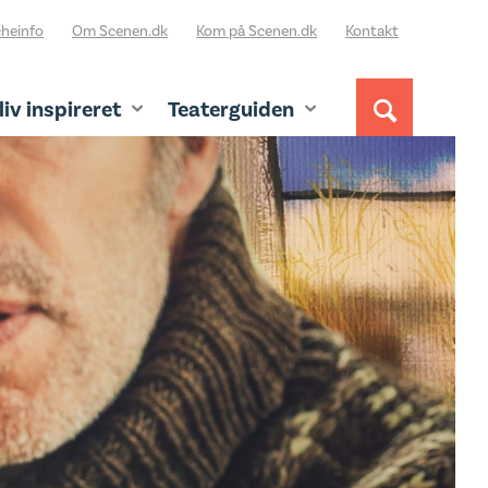
heinfo
Om Scenen.dk
Kom på Scenen.dk
Kontakt
liv inspireret
Teaterguiden