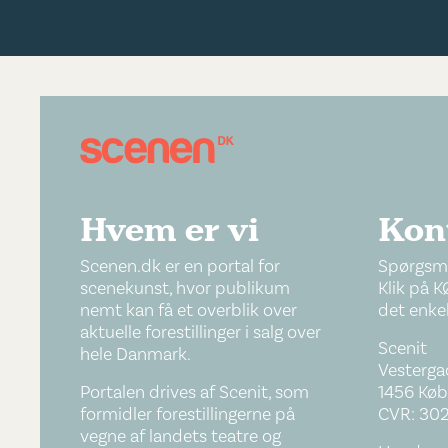
Hvem er vi
Kon
Scenen.dk er en portal for
Spørgsmå
scenekunst, hvor publikum
Klik på K
nemt kan få et overblik over
det enkel
aktuelle forestillinger i salg over
Scenit
hele Danmark.
Vestergad
Portalen drives af Scenit, som
1456 Køb
formidler forestillingerne på
CVR: 30
vegne af landets teatre og