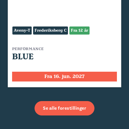
Aveny-T
Frederiksberg C
Fra 12 år
PERFORMANCE
BLUE
Fra 16. jun. 2027
Se alle forestillinger