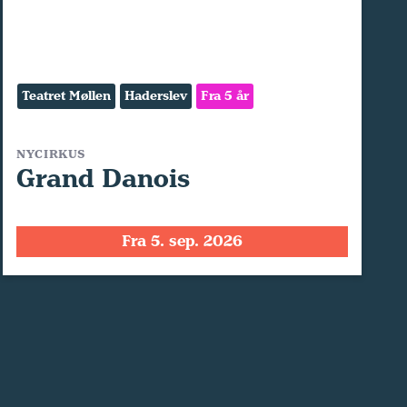
Teatret Møllen
Haderslev
Fra 5 år
NYCIRKUS
Grand Danois
Fra 5. sep. 2026