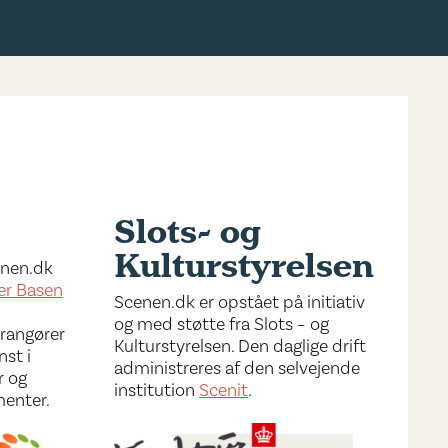
Slots- og
Kulturstyrelsen
cenen.dk
er Basen
Scenen.dk er opstået på initiativ
og med støtte fra Slots – og
rrangører
Kulturstyrelsen. Den daglige drift
nst i
administreres af den selvejende
r og
institution
Scenit
.
menter.