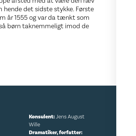
slippe afsted med at være den ræv
m hende det sidste stykke. Første
om år 1555 og var da tænkt som
gså børn taknemmeligt imod de
Konsulent:
Jens August
Wille
Dramatiker, forfatter: