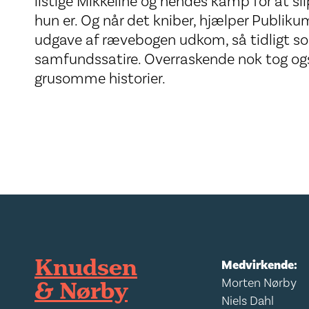
listige Mikkeline og hendes kamp for at 
hun er. Og når det kniber, hjælper Publiku
udgave af rævebogen udkom, så tidligt s
samfundssatire. Overraskende nok tog o
grusomme historier.
Knudsen
Medvirkende:
& Nørby
Morten Nørby
Niels Dahl