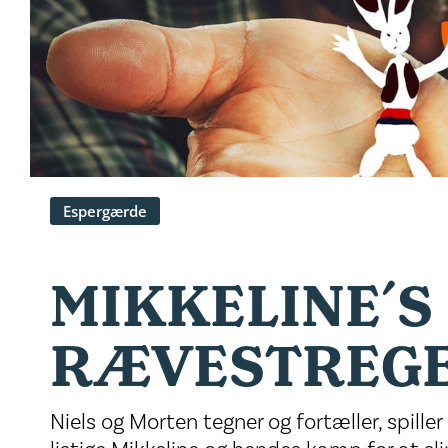
Espergærde
MIKKELINE´S
RÆVESTREG
Niels og Morten tegner og fortæller, spille