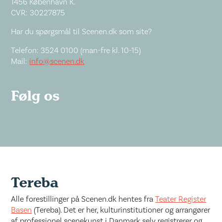
1456 København K.
CVR: 30227875
Har du spørgsmål til Scenen.dk som site?
Telefon: 3524 0100 (man-fre kl. 10-15)
Mail:
info@scenen.dk
Følg os
Tereba
Alle forestillinger på Scenen.dk hentes fra
Teater Register
Basen
(Tereba). Det er her, kulturinstitutioner og arrangører
af professionel scenekunst i Danmark selv registrerer og