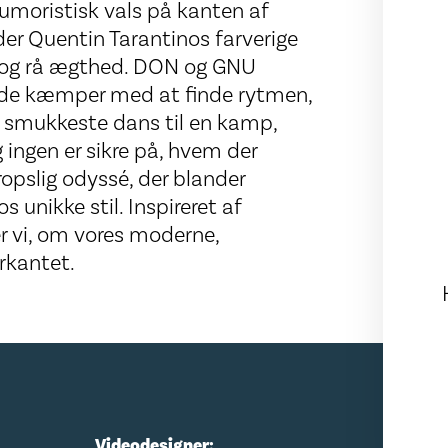
humoristisk vals på kanten af
r Quentin Tarantinos farverige
ion og rå ægthed. DON og GNU
en de kæmper med at finde rytmen,
en smukkeste dans til en kamp,
g ingen er sikre på, hvem der
kropslig odyssé, der blander
 unikke stil. Inspireret af
r vi, om vores moderne,
rkantet.
Videodesigner: