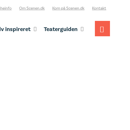
heinfo
Om Scenen.dk
Kom på Scenen.dk
Kontakt
iv inspireret
Teaterguiden