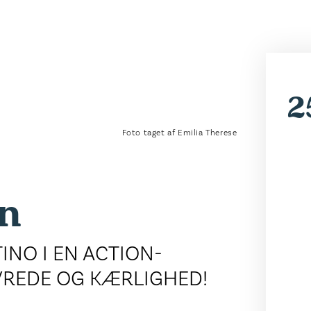
2
Foto taget af Emilia Therese
en
NO I EN ACTION-
VREDE OG KÆRLIGHED!