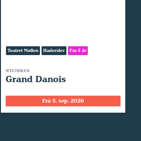
Teatret Møllen
Haderslev
Fra 5 år
NYCIRKUS
Grand Danois
Fra 5. sep. 2026