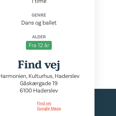
1 time
GENRE
Dans og ballet
ALDER
Fra 12 år
Find vej
Harmonien, Kulturhus, Haderslev
Gåskærgade 19
6100 Haderslev
Find vej
Google Maps