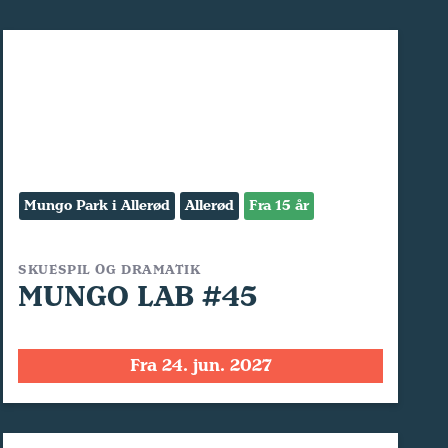
Mungo Park i Allerød
Allerød
Fra 15 år
SKUESPIL OG DRAMATIK
MUNGO LAB #45
Fra 24. jun. 2027