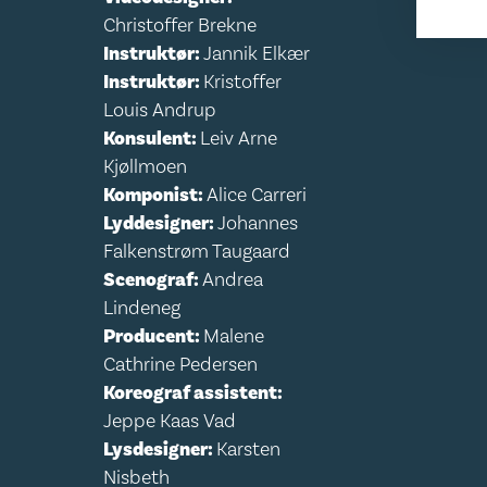
Christoffer Brekne
Instruktør:
Jannik Elkær
Instruktør:
Kristoffer
Louis Andrup
Konsulent:
Leiv Arne
Kjøllmoen
Komponist:
Alice Carreri
Lyddesigner:
Johannes
Falkenstrøm Taugaard
Scenograf:
Andrea
Lindeneg
Producent:
Malene
Cathrine Pedersen
Koreograf assistent:
Jeppe Kaas Vad
Lysdesigner:
Karsten
Nisbeth