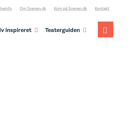
heinfo
Om Scenen.dk
Kom på Scenen.dk
Kontakt
iv inspireret
Teaterguiden