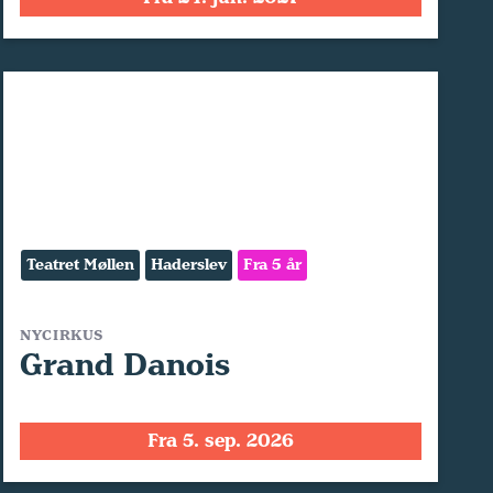
Teatret Møllen
Haderslev
Fra 5 år
NYCIRKUS
Grand Danois
Fra 5. sep. 2026