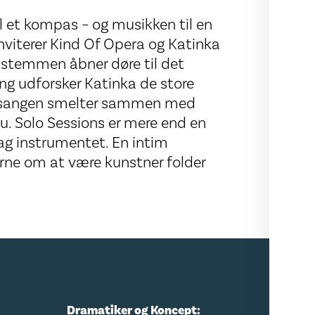
l et kompas – og musikken til en
inviterer Kind Of Opera og Katinka
r stemmen åbner døre til det
ing udforsker Katinka de store
ns sangen smelter sammen med
ou. Solo Sessions er mere end en
ag instrumentet. En intim
erne om at være kunstner folder
Dramatiker og Koncept: