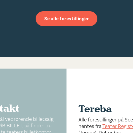
Se alle forestillinger
takt
Tereba
l vedrørende billetsalg.
Alle forestillinger på S
ØB BILLET, så finder du
hentes fra
Teater Regist
te teaters billetkontor.
(Tereba). Det er her,