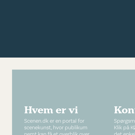
Hvem er vi
Kon
Scenen.dk er en portal for
Spørgsmå
scenekunst, hvor publikum
Klik på K
nemt kan få et overblik over
det enkel