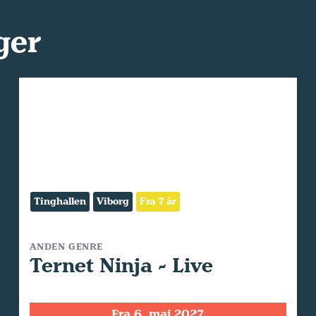
ger
Tinghallen
Viborg
Fra 7 år
ANDEN GENRE
Ternet Ninja - Live
Fra 6. maj 2027