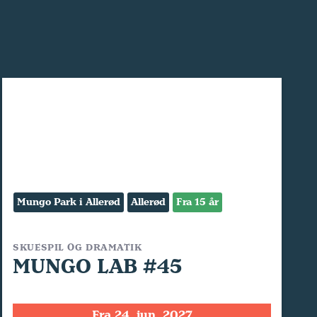
Mungo Park i Allerød
Allerød
Fra 15 år
SKUESPIL OG DRAMATIK
MUNGO LAB #45
Fra 24. jun. 2027