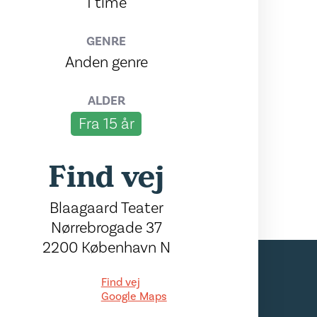
1 time
GENRE
Anden genre
ALDER
Fra 15 år
Find vej
Blaagaard Teater
Nørrebrogade 37
2200 København N
Find vej
Google Maps