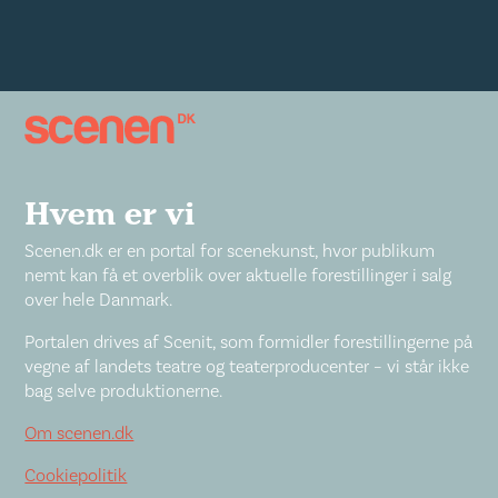
Hvem er vi
Scenen.dk er en portal for scenekunst, hvor publikum
nemt kan få et overblik over aktuelle forestillinger i salg
over hele Danmark.
Portalen drives af Scenit, som formidler forestillingerne på
vegne af landets teatre og teaterproducenter – vi står ikke
bag selve produktionerne.
Om scenen.dk
Cookiepolitik