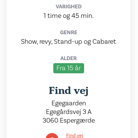
VARIGHED
1 time og 45 min.
GENRE
Show, revy, Stand-up og Cabaret
ALDER
Fra 15 år
Find vej
Egegaarden
Egegårdsvej 3 A
3060 Espergærde
Find vej