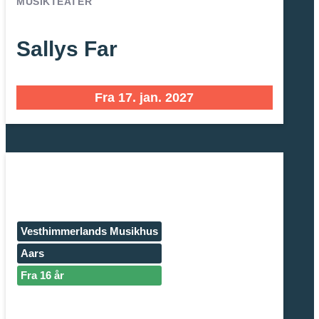
MUSIKTEATER
Sallys Far
Fra 17. jan. 2027
Vesthimmerlands Musikhus
Aars
Fra 16 år