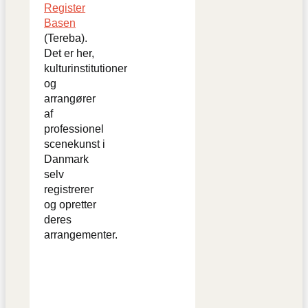
Register
Basen
(Tereba).
Det er her,
kulturinstitutioner
og
arrangører
af
professionel
scenekunst i
Danmark
selv
registrerer
og opretter
deres
arrangementer.