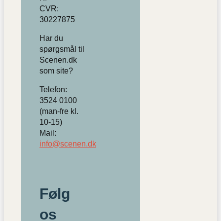
CVR:
30227875
Har du
spørgsmål til
Scenen.dk
som site?
Telefon:
3524 0100
(man-fre kl.
10-15)
Mail:
info@scenen.dk
Følg
os