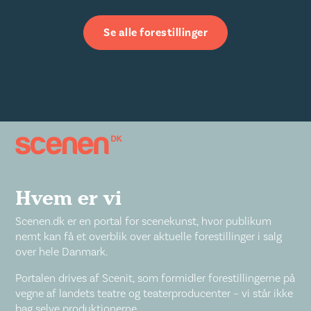
Se alle forestillinger
Hvem er vi
Scenen.dk er en portal for scenekunst, hvor publikum
nemt kan få et overblik over aktuelle forestillinger i salg
over hele Danmark.
Portalen drives af Scenit, som formidler forestillingerne på
vegne af landets teatre og teaterproducenter – vi står ikke
bag selve produktionerne.