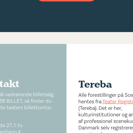
takt
Tereba
l vedrørende billetsalg.
Alle forestillinger på S
ØB BILLET, så finder du
hentes fra
Teater Regist
te teaters billetkontor.
(Tereba). Det er her,
kulturinstitutioner og a
af professionel sceneku
e 27, 1. tv.
Danmark selv registrere
enhavn K.