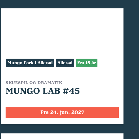
Mungo Park i Allerød
Allerød
Fra 15 år
SKUESPIL OG DRAMATIK
MUNGO LAB #45
Fra 24. jun. 2027