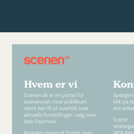
Hvem er vi
Kon
Scenen.dk er en portal for
Spørgsmå
scenekunst, hvor publikum
Klik på K
nemt kan få et overblik over
det enkel
aktuelle forestillinger i salg over
Scenit
hele Danmark.
Vestergad
Portalen drives af Scenit, som
1456 Køb