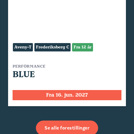
Aveny-T
Frederiksberg C
Fra 12 år
PERFORMANCE
BLUE
Fra 16. jun. 2027
Se alle forestillinger