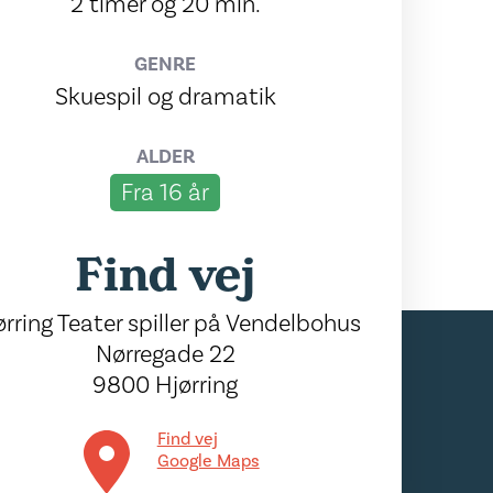
2 timer og 20 min.
GENRE
Skuespil og dramatik
ALDER
Fra 16 år
Find vej
ørring Teater spiller på Vendelbohus
Nørregade 22
9800 Hjørring
Find vej
Google Maps