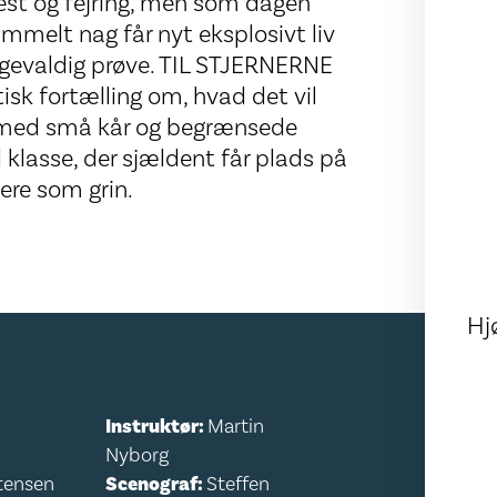
 fest og fejring, men som dagen
gammelt nag får nyt eksplosivt liv
 gevaldig prøve. TIL STJERNERNE
sk fortælling om, hvad det vil
liv med små kår og begrænsede
l klasse, der sjældent får plads på
ere som grin.
Hj
Instruktør:
Martin
Nyborg
tensen
Scenograf:
Steffen