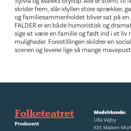
Sylvia og Mareks bryllup. Alle er stemt til
skrider frem, slår idyllen store sprækker, 
og familiesammenholdet bliver sat på en
FALDER er en både humoristisk og dramati
sige at være en familie og født ind i et 
muligheder. Forestillingen skildrer en socia
scenen og leverer lige så mange mavepust
Folketeatret
Medvirkende:
Ulla Vejby
Producent
Kitt Maiken Mor