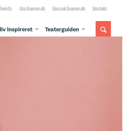
heinfo
Om Scenen.dk
Kom på Scenen.dk
Kontakt
liv inspireret
Teaterguiden