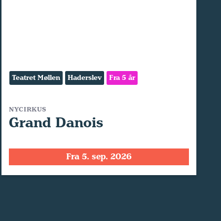
Teatret Møllen
Haderslev
Fra 5 år
NYCIRKUS
Grand Danois
Fra 5. sep. 2026