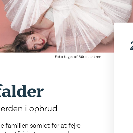
Foto taget af Büro Jantzen
falder
 verden i opbrud
familien samlet for at fejre