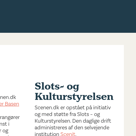
Slots- og
Kulturstyrelsen
cenen.dk
er Basen
Scenen.dk er opstået på initiativ
og med støtte fra Slots – og
rrangører
Kulturstyrelsen. Den daglige drift
nst i
administreres af den selvejende
r og
institution
Scenit
.