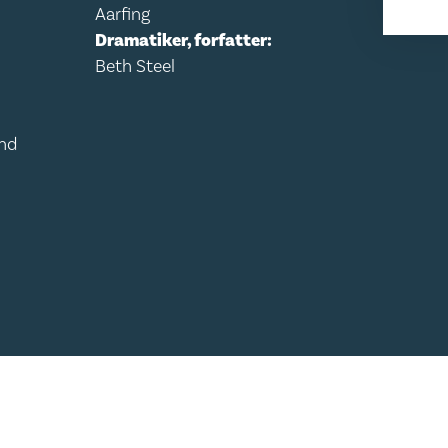
Aarfing
Dramatiker, forfatter:
Beth Steel
and