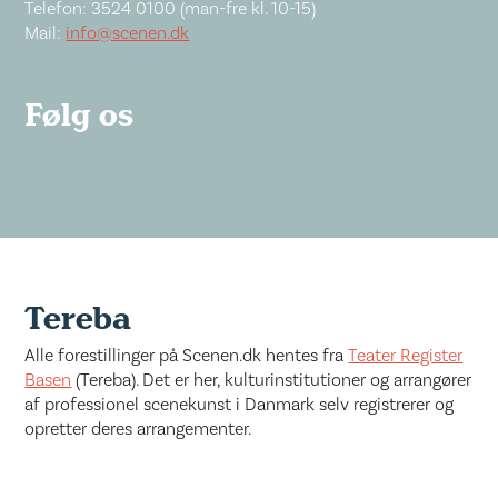
Telefon: 3524 0100 (man-fre kl. 10-15)
Mail:
info@scenen.dk
Følg os
Tereba
Alle forestillinger på Scenen.dk hentes fra
Teater Register
Basen
(Tereba). Det er her, kulturinstitutioner og arrangører
af professionel scenekunst i Danmark selv registrerer og
opretter deres arrangementer.