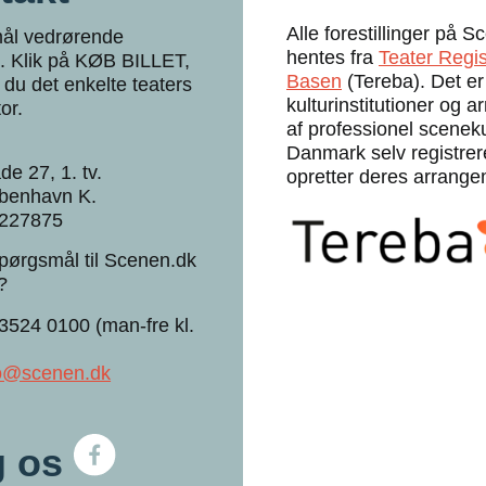
Alle forestillinger på 
ål vedrørende
hentes fra
Teater Regis
lg. Klik på KØB BILLET,
Basen
(Tereba). Det er
 du det enkelte teaters
kulturinstitutioner og a
tor.
af professionel sceneku
Danmark selv registrer
de 27, 1. tv.
opretter deres arrange
benhavn K.
227875
pørgsmål til Scenen.dk
?
 3524 0100 (man-fre kl.
fo@scenen.dk
g os