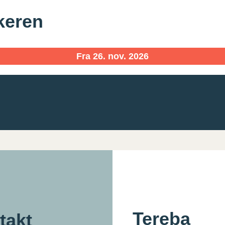
eren
Fra 26. nov. 2026
Tereba
takt