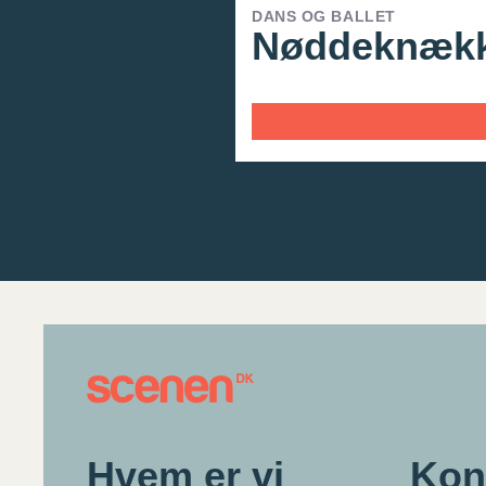
DANS OG BALLET
Nøddeknækk
Hvem er vi
Kon