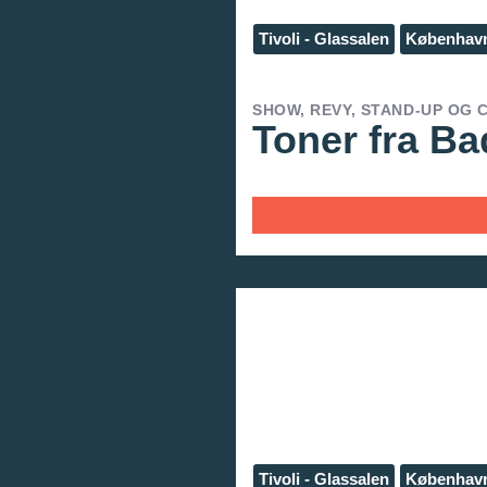
Tivoli - Glassalen
Københav
SHOW, REVY, STAND-UP OG
Toner fra Ba
Tivoli - Glassalen
Københav