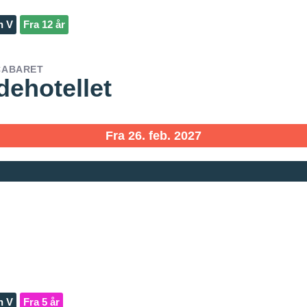
n V
Fra 12 år
 CABARET
dehotellet
Fra 26. feb. 2027
n V
Fra 5 år