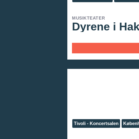
MUSIKTEATER
Dyrene i Ha
Tivoli - Koncertsalen
Køben