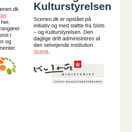
Kulturstyrelsen
Scenen.dk
ter
Scenen.dk er opstået på
 her,
initiativ og med støtte fra Slots
rrangører
– og Kulturstyrelsen. Den
nst i
daglige drift administreres af
er og
den selvejende institution
menter.
Scenit
.