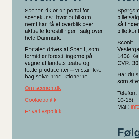
Scenen.dk er en portal for
Spørgsm
scenekunst, hvor publikum
billetsa
nemt kan få et overblik over
så finder
aktuelle forestillinger i salg over
billetkon
hele Danmark.
Scenit
Portalen drives af Scenit, som
Vesterga
formidler forestillingerne på
1456 Kø
vegne af landets teatre og
CVR: 30
teaterproducenter – vi står ikke
Har du s
bag selve produktionerne.
som site
Om scenen.dk
Telefon:
Cookiepolitik
10-15)
Mail:
in
Privatlivspolitik
Føl