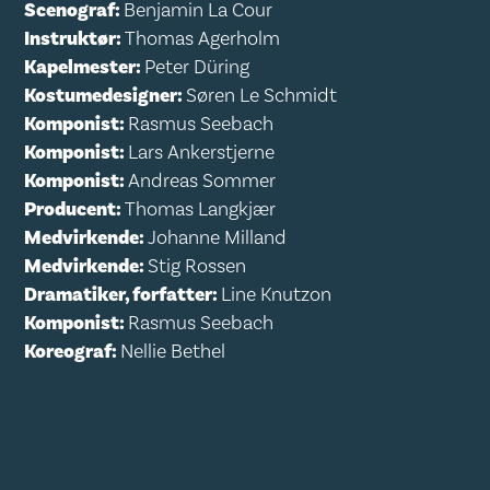
Scenograf:
Benjamin La Cour
Instruktør:
Thomas Agerholm
Kapelmester:
Peter Düring
Kostumedesigner:
Søren Le Schmidt
Komponist:
Rasmus Seebach
Komponist:
Lars Ankerstjerne
Komponist:
Andreas Sommer
Producent:
Thomas Langkjær
Medvirkende:
Johanne Milland
Medvirkende:
Stig Rossen
Dramatiker, forfatter:
Line Knutzon
Komponist:
Rasmus Seebach
Koreograf:
Nellie Bethel