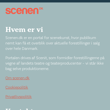
Hvem er vi
Scenen.dk er en portal for scenekunst, hvor publikum
nemt kan få et overblik over aktuelle forestillinger i salg
over hele Danmark.
Portalen drives af Scenit, som formidler forestillingerne på
vegne af landets teatre og teaterproducenter – vi står ikke
bag selve produktionerne.
Om scenen.dk
Cookiepolitik
Privatlivspolitik