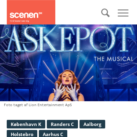
Foto taget af Lion Entertainment ApS
København K
Randers C
Aalborg
Holstebro
Aarhus C