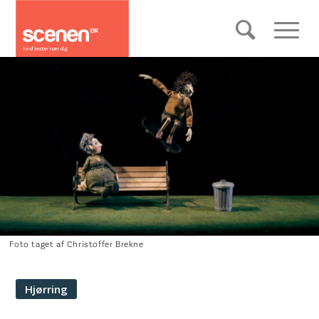
Foto taget af Christoffer Brekne
Hjørring