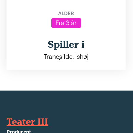
ALDER
Fra 3 år
Spiller i
Tranegilde, Ishøj
Teater III
Producent