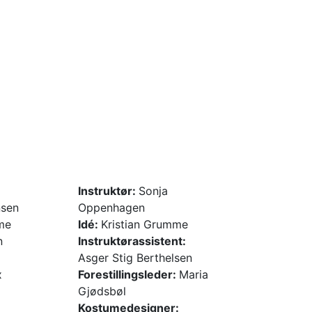
Instruktør:
Sonja
nsen
Oppenhagen
me
Idé:
Kristian Grumme
n
Instruktørassistent:
Asger Stig Berthelsen
x
Forestillingsleder:
Maria
Gjødsbøl
Kostumedesigner: