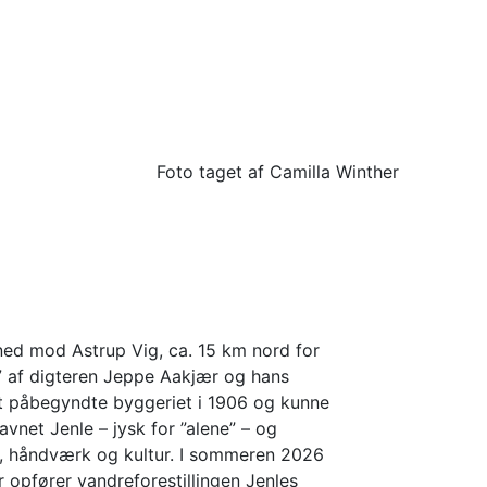
Foto taget af Camilla Winther
ned mod Astrup Vig, ca. 15 km nord for
7 af digteren Jeppe Aakjær og hans
et påbegyndte byggeriet i 1906 og kunne
navnet Jenle – jysk for ”alene” – og
r, håndværk og kultur. I sommeren 2026
r opfører vandreforestillingen Jenles