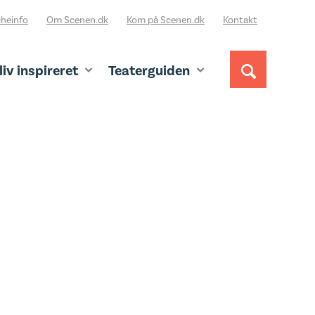
heinfo
Om Scenen.dk
Kom på Scenen.dk
Kontakt
liv inspireret
Teaterguiden