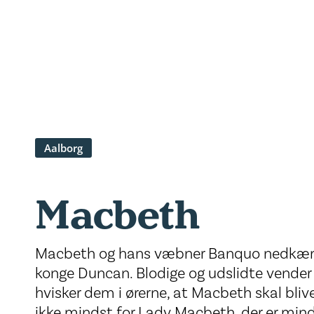
Aalborg
Macbeth
Macbeth og hans væbner Banquo nedkæm
konge Duncan. Blodige og udslidte vender 
hvisker dem i ørerne, at Macbeth skal blive
ikke mindst for Lady Macbeth, der er mi