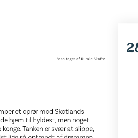
2
Foto taget af Rumle Skafte
per et oprør mod Skotlands
de hjem til hyldest, men noget
 konge. Tanken er svær at slippe,
ndst lige så optændt af drømmen