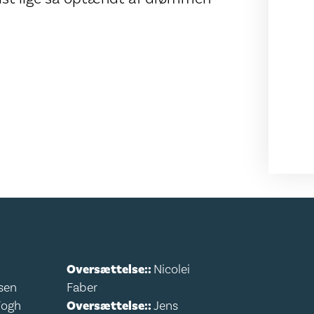
Oversættelse::
Nicolei
sen
Faber
Fogh
Oversættelse::
Jens