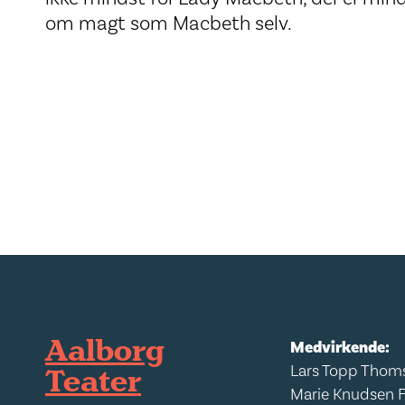
om magt som Macbeth selv.
Aalborg
Medvirkende:
Teater
Lars Topp Thom
Marie Knudsen 