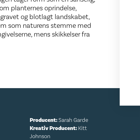
 om planternes oprindelse,
begravet og blotlagt landskabet,
r frem som naturens stemme med
givelserne, mens skikkelser fra
Producent:
Sarah Garde
Kreativ Producent:
Kitt
Johnson