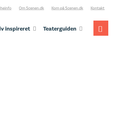
heinfo
Om Scenen.dk
Kom på Scenen.dk
Kontakt
iv inspireret
Teaterguiden