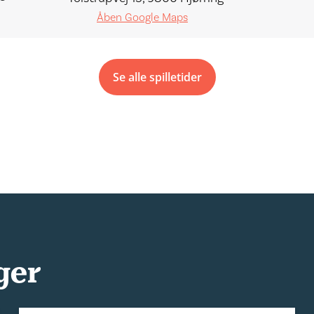
Åben Google Maps
Se alle spilletider
ger