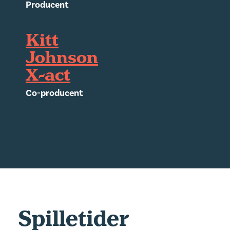
Producent
Kitt
Johnson
X-act
Co-producent
Spilletider