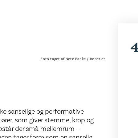
4
Foto taget af Nete Banke / Imperiet
ke sanselige og performative
ører, som giver stemme, krop og
s opstår der små mellemrum —
lingen tager form som en sanselig,