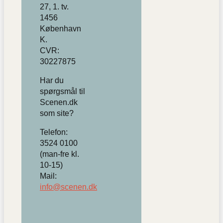
27, 1. tv.
1456
København
K.
CVR:
30227875
Har du
spørgsmål til
Scenen.dk
som site?
Telefon:
3524 0100
(man-fre kl.
10-15)
Mail:
info@scenen.dk