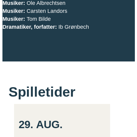
Musiker:
Ole Albrechtsen
Musiker:
Carsten Landors
Musiker:
Tom Bilde
Dramatiker, forfatter:
Ib Grønbech
Spilletider
29.
AUG.