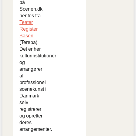
på
Scenen.dk
hentes fra
Teater
Register
Basen
(Tereba).
Det er her,
kulturinstitutioner
og
arrangører
af
professionel
scenekunst i
Danmark
selv
registrerer
og opretter
deres
arrangementer.