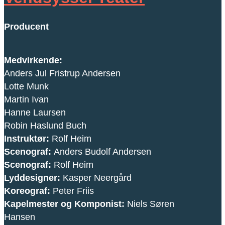
Producent
Medvirkende:
Anders Jul Fristrup Andersen
Lotte Munk
Martin Ivan
Hanne Laursen
Robin Haslund Buch
Instruktør:
Rolf Heim
Scenograf:
Anders Budolf Andersen
Scenograf:
Rolf Heim
Lyddesigner:
Kasper Neergård
Koreograf:
Peter Friis
Kapelmester og Komponist:
Niels Søren
Hansen