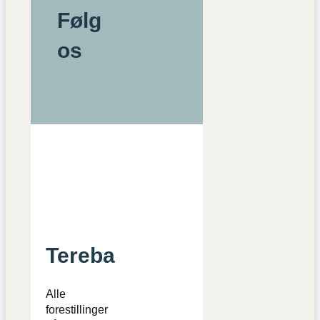
Følg
os
Tereba
Alle
forestillinger