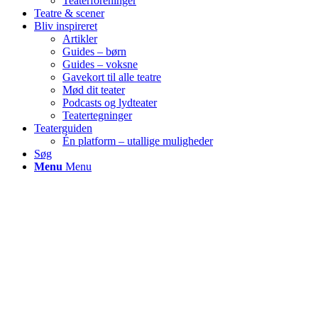
Teaterforeninger
Teatre & scener
Bliv inspireret
Artikler
Guides – børn
Guides – voksne
Gavekort til alle teatre
Mød dit teater
Podcasts og lydteater
Teatertegninger
Teaterguiden
Én platform – utallige muligheder
Søg
Menu
Menu