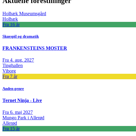
Aktuelle forestillinger
Holbæk Museumsgård
Holbæk
Fra 16 år
Skuespil og dramatik
FRANKENSTEINS MOSTER
Fra 4. aug. 2027
Tinghallen
Viborg
Fra 7 år
Anden genre
Ternet Ninja - Live
Fra 6. maj 2027
Mungo Park i Allerød
Allerød
Fra 15 år