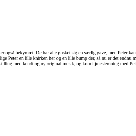
r er også bekymret. De har alle ønsket sig en særlig gave, men Peter k
ge Peter en lille knirken her og en lille bump der, så nu er det endnu mi
estilling med kendt og ny original musik, og kom i julestemning med Pe