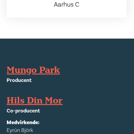
Aarhus C
Mungo Park
Producent
Hils Din Mor
Co-producent
Medvirkende:
Eyrún Björk