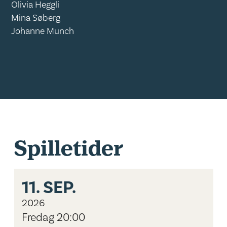
Olivia Heggli
Mina Søberg
Johanne Munch
Spilletider
11.
SEP.
2026
Fredag 20:00