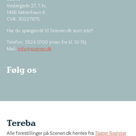
Vestergade 27, 1. tv.
1456 København K.
CVR: 30227875
Har du spørgsmål til Scenen.dk som site?
Telefon: 3524 0100 (man-fre kl. 10-15)
Mail:
info@scenen.dk
Følg os
Tereba
Alle forestillinger på Scenen.dk hentes fra
Teater Register