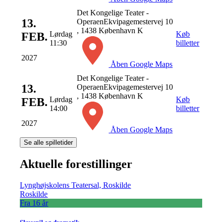
Det Kongelige Teater -
13.
Operaen
Ekvipagemestervej 10
, 1438 København K
Lørdag
Køb
FEB.
11:30
billetter
2027
Åben Google Maps
Det Kongelige Teater -
13.
Operaen
Ekvipagemestervej 10
, 1438 København K
Lørdag
Køb
FEB.
14:00
billetter
2027
Åben Google Maps
Se alle spilletider
Aktuelle forestillinger
Lynghøjskolens Teatersal, Roskilde
Roskilde
Fra 16 år