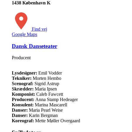
1438 København K
Find vej
Google Maps
Dansk Danseteater
Producent
Lysdesigner:
Emil Vodder
Tekniker:
Morten Hembo
Scenograf:
Sigrid Astrup
Skrædder:
Maria Ipsen
Komponist:
Caleb Fawcett
Producent:
Anna Stamp Hedeager
Konsulent:
Marina Mascarell
Danser:
Maria Pearl Weise
Danser:
Karin Bergman
Koreograf:
Mette Møller Overgaard