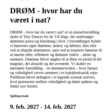
DRØM - hvor har du
været i nat?
DRØM – hvor har du været i nat? er en danseforestilling
skabt af Tiny Dancer for de 3-8 årige, der undersøger
drømmes poesi og betydning i livet. I forestillingen hylder
vi børnenes egne drømme, tanker, og følelser, ikke blot
ved at afspejle drømmene, men ved at inspirere børnene til
at mærke efter, reflektere og drømme videre – alene og
sammen. Drømme bliver nøglen til at åbne en portal til det
magiske, det absurde og det uventede. Vi skaber en
interaktiv forestilling – en drømmeverden – hvor fantasi
og virkelighed væves sammen i en kalejdoskopisk rejse.
Publikum bliver deltagere i et legende scenisk univers,
hvor grænserne mellem virkelighed og drøm opløses og
finder nye former.
Spilleperiode
9. feb. 2027 - 14. feb. 2027