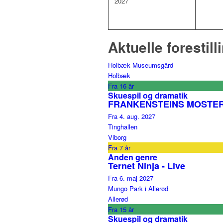
2027
Aktuelle forestill
Holbæk Museumsgård
Holbæk
Fra 16 år
Skuespil og dramatik
FRANKENSTEINS MOSTE
Fra 4. aug. 2027
Tinghallen
Viborg
Fra 7 år
Anden genre
Ternet Ninja - Live
Fra 6. maj 2027
Mungo Park i Allerød
Allerød
Fra 15 år
Skuespil og dramatik