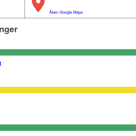
Åben Google Maps
inger
R