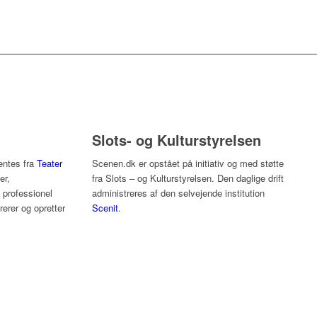
Slots- og Kulturstyrelsen
hentes fra
Teater
Scenen.dk er opstået på initiativ og med støtte
er,
fra Slots – og Kulturstyrelsen. Den daglige drift
f professionel
administreres af den selvejende institution
erer og opretter
Scenit
.