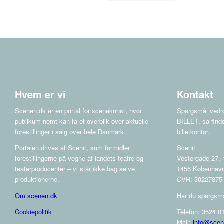
Hvem er vi
Kontakt
Scenen.dk er en portal for scenekunst, hvor
Spørgsmål vedrø
publikum nemt kan få et overblik over aktuelle
BILLET, så finde
forestillinger i salg over hele Danmark.
billetkontor.
Portalen drives af Scenit, som formidler
Scenit
forestillingerne på vegne af landets teatre og
Vestergade 27, 1
teaterproducenter – vi står ikke bag selve
1456 Københav
produktionerne.
CVR: 30227875
Om scenen.dk
Har du spørgsmå
Cookiepolitik
Telefon: 3524 01
Mail:
info@scen