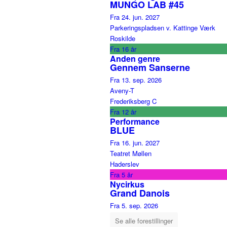
MUNGO LAB #45
Fra 24. jun. 2027
Parkeringspladsen v. Kattinge Værk
Roskilde
Fra 16 år
Anden genre
Gennem Sanserne
Fra 13. sep. 2026
Aveny-T
Frederiksberg C
Fra 12 år
Performance
BLUE
Fra 16. jun. 2027
Teatret Møllen
Haderslev
Fra 5 år
Nycirkus
Grand Danois
Fra 5. sep. 2026
Se alle forestillinger