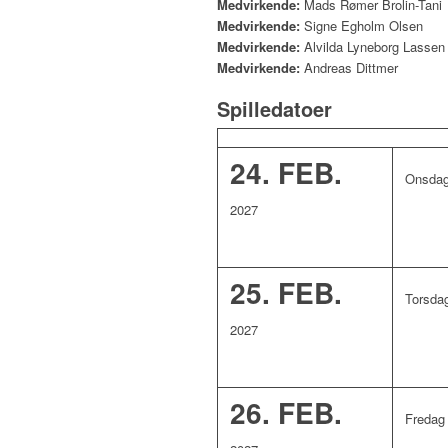
Medvirkende:
Mads Rømer Brolin-Tani
Medvirkende:
Signe Egholm Olsen
Medvirkende:
Alvilda Lyneborg Lassen
Medvirkende:
Andreas Dittmer
Spilledatoer
24.
FEB.
Onsdag
2027
25.
FEB.
Torsda
2027
26.
FEB.
Fredag