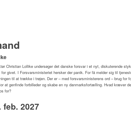
smand
ike
ør Christian Lollike undersøger det danske forsvar i et nyt, diskuterende styk
or givet. I Forsvarsministeriet hersker der panik. For få melder sig til tjenest
gen til at trække i trøjen. Der er – med forsvarsministerens ord – brug for fol
for at genfinde forbilleder og skabe en ny danmarksfortælling. Hvad kræver de
os for?
. feb. 2027