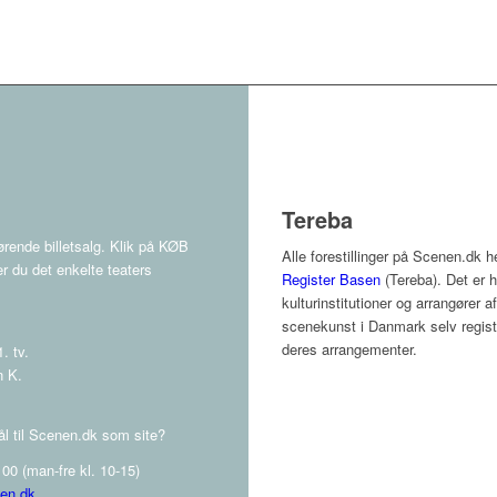
Tereba
rende billetsalg. Klik på KØB
Alle forestillinger på Scenen.dk 
r du det enkelte teaters
Register Basen
(Tereba). Det er h
kulturinstitutioner og arrangører a
scenekunst i Danmark selv registr
deres arrangementer.
. tv.
n K.
l til Scenen.dk som site?
00 (man-fre kl. 10-15)
en.dk