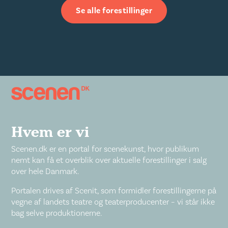
Se alle forestillinger
Hvem er vi
Scenen.dk er en portal for scenekunst, hvor publikum
nemt kan få et overblik over aktuelle forestillinger i salg
over hele Danmark.
Portalen drives af Scenit, som formidler forestillingerne på
vegne af landets teatre og teaterproducenter – vi står ikke
bag selve produktionerne.