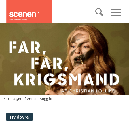
Foto taget af Anders Bøggild
Hvidovre