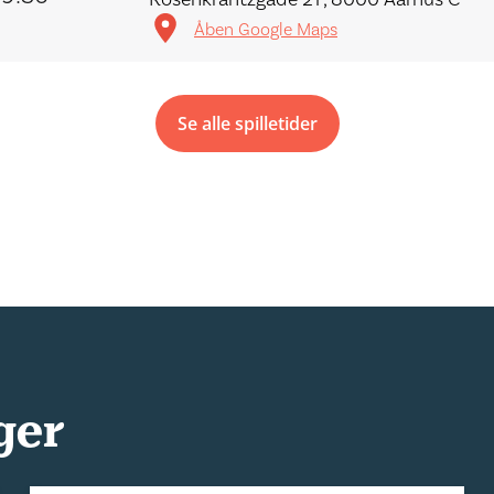
Åben Google Maps
Se alle spilletider
ger