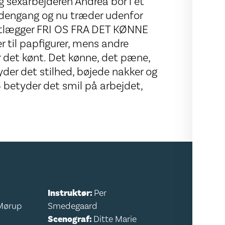
og sexarbejderen Andrea bor i et
r dengang og nu træder udenfor
otlægger FRI OS FRA DET KØNNE
r til papfigurer, mens andre
 det kønt. Det kønne, det pæne,
yder det stilhed, bøjede nakker og
6 betyder det smil på arbejdet,
Instruktør:
Per
Mørup
Smedegaard
Scenograf:
Ditte Marie