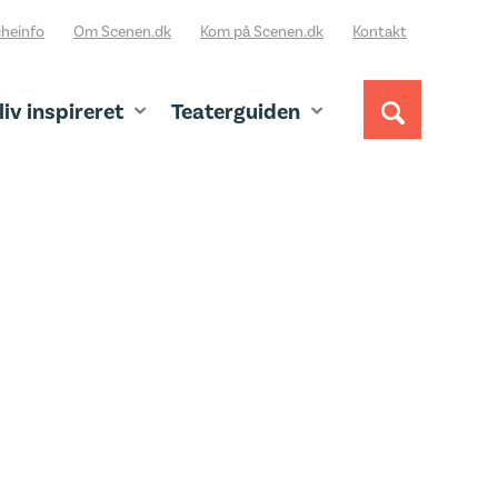
heinfo
Om Scenen.dk
Kom på Scenen.dk
Kontakt
liv inspireret
Teaterguiden