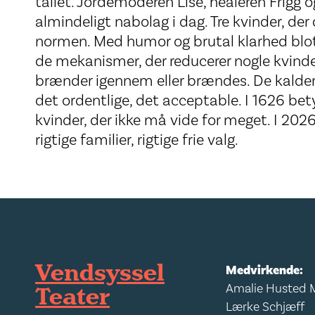
tallet. Jordemoderen Lise, healeren Frigg 
almindeligt nabolag i dag. Tre kvinder, de
normen. Med humor og brutal klarhed bl
de mekanismer, der reducerer nogle kvinde
brænder igennem eller brændes. De kalder
det ordentlige, det acceptable. I 1626 bet
kvinder, der ikke må vide for meget. I 202
rigtige familier, rigtige frie valg.
Vendsyssel
Medvirkende:
Teater
Amalie Husted 
Lærke Schjæff