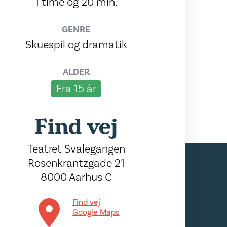
1 time og 20 min.
GENRE
Skuespil og dramatik
ALDER
Fra 15 år
Find vej
Teatret Svalegangen
Rosenkrantzgade 21
8000 Aarhus C
Find vej
Google Maps