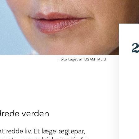
2
Foto taget af ISSAM TALIB
drede verden
at redde liv. Et læge-ægtepar,