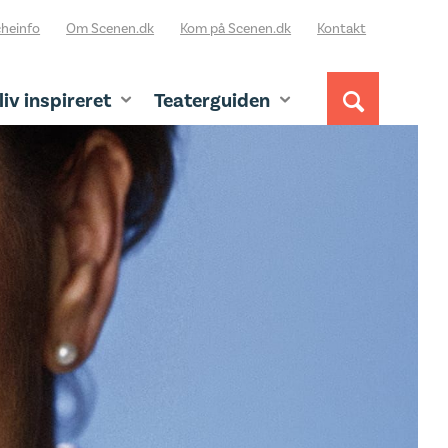
heinfo
Om Scenen.dk
Kom på Scenen.dk
Kontakt
liv inspireret
Teaterguiden