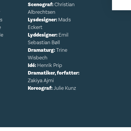
Scenograf:
Christian
y
Albrechtsen
s
Lysdesigner:
Mads
e
Eckert
le
Lyddesigner:
Emil
Sebastian Bøll
Dramaturg:
Trine
Wisbech
Idé:
Henrik Prip
Dramatiker, forfatter:
Zakiya Ajmi
Koreograf:
Julie Kunz