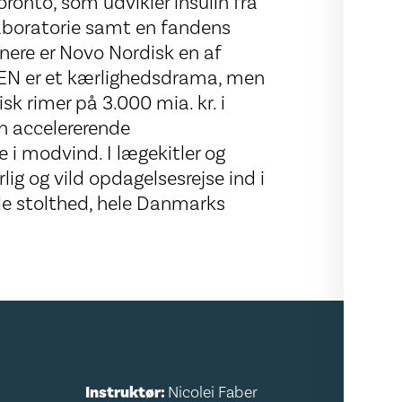
oronto, som udvikler insulin fra
laboratorie samt en fandens
nere er Novo Nordisk en af
EN er et kærlighedsdrama, men
k rimer på 3.000 mia. kr. i
n accelererende
i modvind. I lægekitler og
ig og vild opdagelsesrejse ind i
ale stolthed, hele Danmarks
Instruktør:
Nicolei Faber