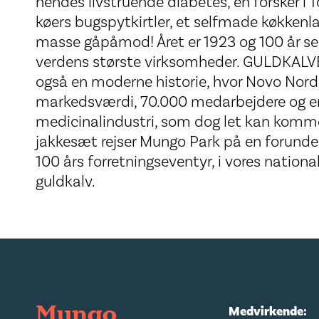
hendes livstruende diabetes, en forsker i T
køers bugspytkirtler, et selfmade køkken
masse gåpåmod! Året er 1923 og 100 år se
verdens største virksomheder. GULDKALV
også en moderne historie, hvor Novo Nordis
markedsværdi, 70.000 medarbejdere og e
medicinalindustri, som dog let kan komme 
jakkesæt rejser Mungo Park på en forunderl
100 års forretningseventyr, i vores nation
guldkalv.
Mungo
Medvirkende: