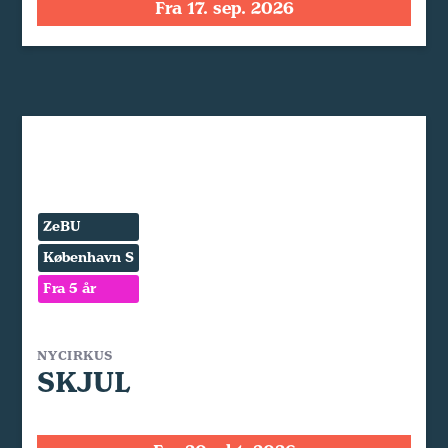
Fra 17. sep. 2026
ZeBU
København S
Fra 5 år
NYCIRKUS
SKJUL