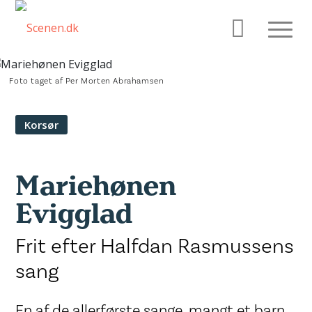
Foto taget af Per Morten Abrahamsen
Korsør
Mariehønen
Evigglad
Frit efter Halfdan Rasmussens
sang
En af de allerførste sange, mangt et barn