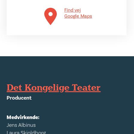
Find vej
Google Maps
Det Kongelige Teater
Producent
Medvirkende:
Jens Albinus
Laura Skjoldborg