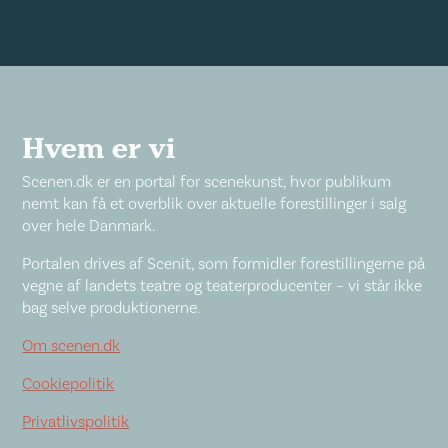
Hvem er vi
Scenen.dk er en portal for scenekunst, hvor publikum
nemt kan få et overblik over aktuelle forestillinger i salg
over hele Danmark.
Portalen drives af Scenit, som formidler forestillingerne på
vegne af landets teatre og teaterproducenter – vi står ikke
bag selve produktionerne.
Om scenen.dk
Cookiepolitik
Privatlivspolitik