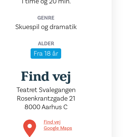
1 time og 20 min.
GENRE
Skuespil og dramatik
ALDER
Fra 18 år
Find vej
Teatret Svalegangen
Rosenkrantzgade 21
8000 Aarhus C
Find vej
Google Maps