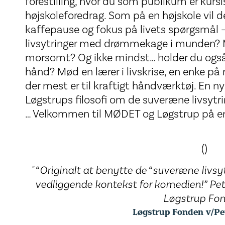
forestilling, hvor du som publikum er kursis
højskoleforedrag. Som på en højskole vil d
kaffepause og fokus på livets spørgsmål –
livsytringer med drømmekage i munden? M
morsomt? Og ikke mindst… holder du også 
hånd? Mød en lærer i livskrise, en enke på
der mest er til kraftigt håndværktøj. En ny
Løgstrups filosofi om de suveræne livsyt
… Velkommen til MØDET og Løgstrup på e
()
" “Originalt at benytte de “suveræne livs
vedliggende kontekst for komedien!” Pet
Løgstrup Fon
Løgstrup Fonden v/Pe