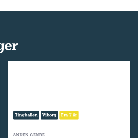
ger
Tinghallen
Viborg
Fra 7 år
ANDEN GENRE