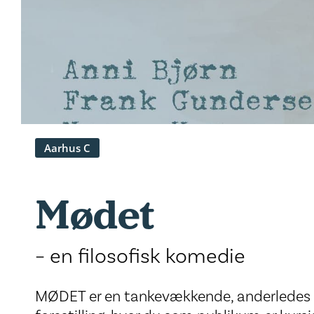
Aarhus C
Mødet
– en filosofisk komedie
MØDET er en tankevækkende, anderledes