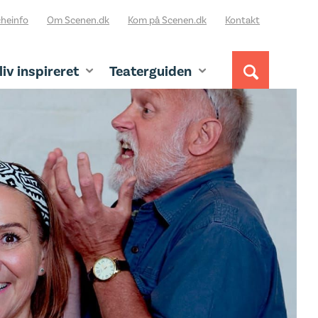
heinfo
Om Scenen.dk
Kom på Scenen.dk
Kontakt
liv inspireret
Teaterguiden