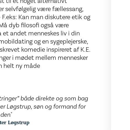
t til et noget alternativt
er selvfølgelig være fællessang,
 F.eks: Kan man diskutere etik og
å dyb filosofi også være
et andet menneskes liv i din
 mobildating og en sygeplejerske,
skrevet komedie inspireret af K.E.
ringer i mødet mellem mennesker
n helt ny måde
ytringer” både direkte og som bag
er Løgstrup, søn og formand for
den"
ter Løgstrup