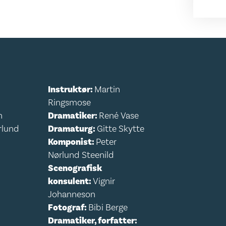
Instruktør:
Martin
Ringsmose
n
Dramatiker:
René Vase
rlund
Dramaturg:
Gitte Skytte
Komponist:
Peter
Nørlund Steenild
Scenografisk
konsulent:
Vignir
Johanneson
Fotograf:
Bibi Berge
Dramatiker, forfatter: