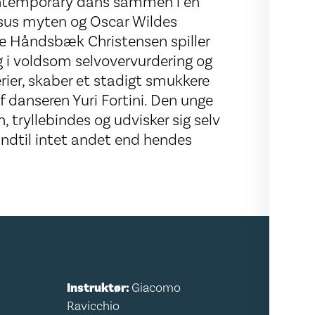
ontemporary dans sammen i en
ssus myten og Oscar Wildes
Ole Håndsbæk Christensen spiller
g i voldsom selvovervurdering og
rier, skaber et stadigt smukkere
 af danseren Yuri Fortini. Den unge
, tryllebindes og udvisker sig selv
indtil intet andet end hendes
Instruktør:
Giacomo
Ravicchio