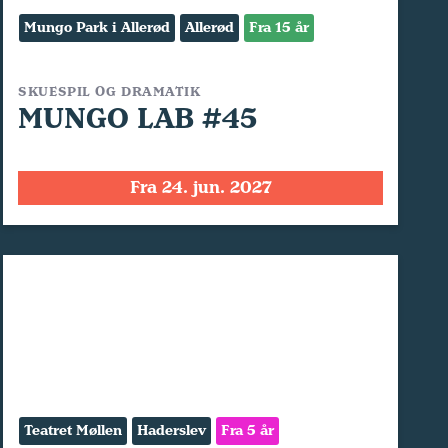
Mungo Park i Allerød
Allerød
Fra 15 år
SKUESPIL OG DRAMATIK
MUNGO LAB #45
Fra 24. jun. 2027
Teatret Møllen
Haderslev
Fra 5 år