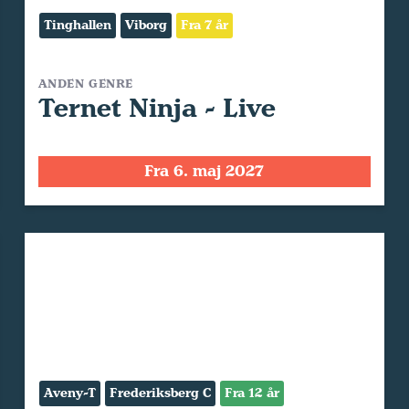
Tinghallen
Viborg
Fra 7 år
ANDEN GENRE
Ternet Ninja - Live
Fra 6. maj 2027
Aveny-T
Frederiksberg C
Fra 12 år