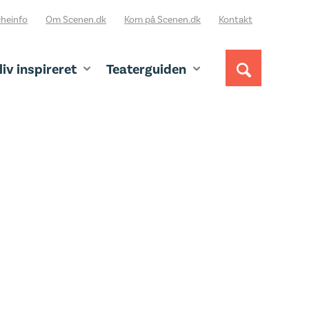
heinfo
Om Scenen.dk
Kom på Scenen.dk
Kontakt
liv inspireret
Teaterguiden