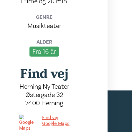
1 time og 20 min.
GENRE
Musikteater
ALDER
Fra 16 år
Find vej
Herning Ny Teater
Østergade 32
7400 Herning
Find vej
Google Maps