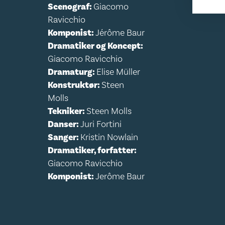
Scenograf:
Giacomo
Ravicchio
Komponist:
Jérôme Baur
Dramatiker og Koncept:
Giacomo Ravicchio
Dramaturg:
Elise Müller
Konstruktør:
Steen
Molls
Tekniker:
Steen Molls
Danser:
Juri Fortini
Sanger:
Kristin Nowlain
Dramatiker, forfatter:
Giacomo Ravicchio
Komponist:
Jerôme Baur