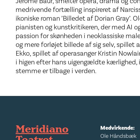
Jérôme Baur, smelter opera, drama og c
medrivende fortælling inspireret af Narci
ikoniske roman ’Billedet af Dorian Gray’. 
pianisten og kunstkritikeren, der med AI o
passion for skønheden i neoklassiske male
og mere forløjet billede af sig selv, spillet
Ekko, spillet af operasanger Kristin Nowlain
i higen efter hans uigengældte kærlighed, 
stemme er tilbage i verden.
Meridiano
Medvirkende:
Ole Håndsbæk