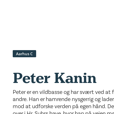
Aarhus C
Peter Kanin
Peter er en vildbasse og har svært ved at 
andre. Han er hamrende nysgerrig og lader
mod at udforske verden på egen hånd. Det
over i Hr. Suhrs have, hvor han på vejen mø