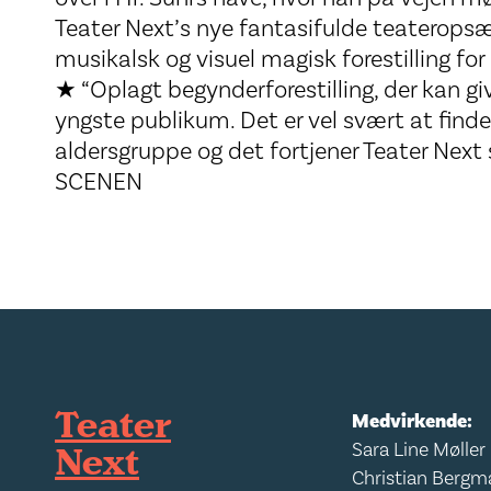
Teater Next’s nye fantasifulde teaterops
musikalsk og visuel magisk forestilling fo
★ “Oplagt begynderforestilling, der kan g
yngste publikum. Det er vel svært at finde
aldersgruppe og det fortjener Teater Next s
SCENEN
Teater
Medvirkende:
Next
Sara Line Møller
Christian Bergm