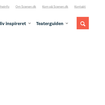
heinfo
Om Scenen.dk
Kom på Scenen.dk
Kontakt
liv inspireret
Teaterguiden