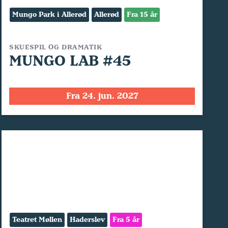
Mungo Park i Allerød
Allerød
Fra 15 år
SKUESPIL OG DRAMATIK
MUNGO LAB #45
Fra 24. jun. 2027
Teatret Møllen
Haderslev
Fra 5 år