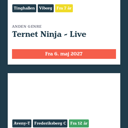
Tinghallen
Viborg
Fra 7 år
ANDEN GENRE
Ternet Ninja - Live
Fra 6. maj 2027
Aveny-T
Frederiksberg C
Fra 12 år