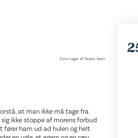
2
Foto taget af Teater Next
forstå, at man ikke må tage fra
 sig ikke stoppe af morens forbud
 fører ham ud ad hulen og helt
der en ugle, et egern og en ræv.