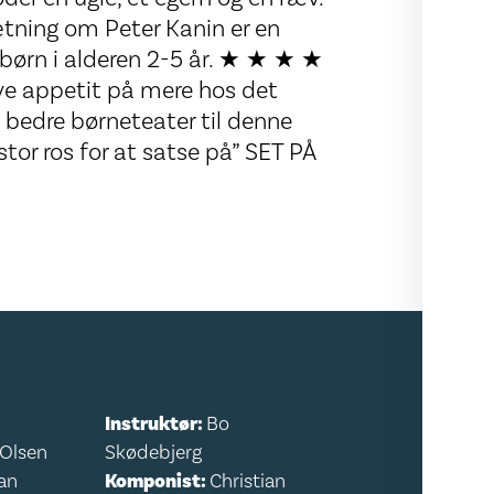
ætning om Peter Kanin er en
r børn i alderen 2-5 år. ★ ★ ★ ★
ive appetit på mere hos det
 bedre børneteater til denne
tor ros for at satse på” SET PÅ
Instruktør:
Bo
 Olsen
Skødebjerg
an
Komponist:
Christian