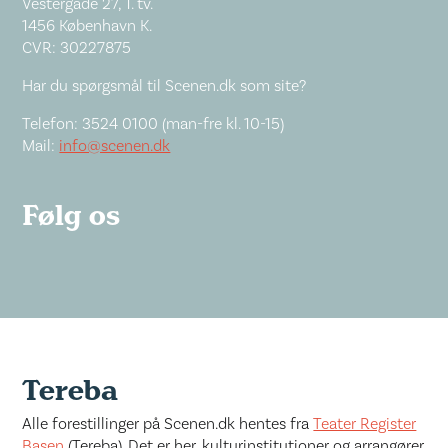
Vestergade 27, 1. tv.
1456 København K.
CVR: 30227875
Har du spørgsmål til Scenen.dk som site?
Telefon: 3524 0100 (man-fre kl. 10-15)
Mail:
info@scenen.dk
Følg os
Tereba
Alle forestillinger på Scenen.dk hentes fra
Teater Register
Basen
(Tereba). Det er her, kulturinstitutioner og arrangører