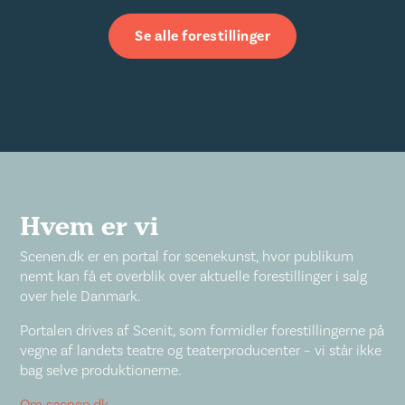
Se alle forestillinger
Hvem er vi
Scenen.dk er en portal for scenekunst, hvor publikum
nemt kan få et overblik over aktuelle forestillinger i salg
over hele Danmark.
Portalen drives af Scenit, som formidler forestillingerne på
vegne af landets teatre og teaterproducenter – vi står ikke
bag selve produktionerne.