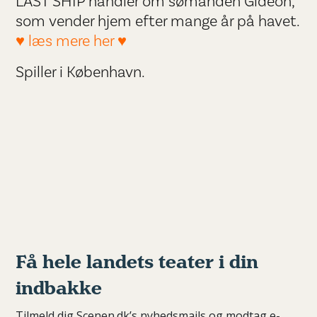
LAST SHIP handler om sømanden Gideon,
som vender hjem efter mange år på havet.
♥ læs mere her ♥
Spiller i København.
Få hele landets teater i din
indbakke
Tilmeld dig Scenen.dk’s nyhedsmails og modtag e-