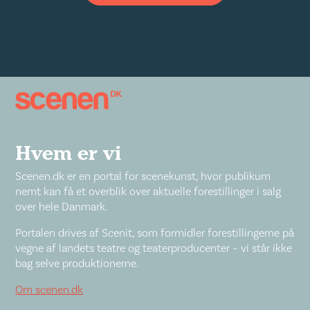
Hvem er vi
Scenen.dk er en portal for scenekunst, hvor publikum
nemt kan få et overblik over aktuelle forestillinger i salg
over hele Danmark.
Portalen drives af Scenit, som formidler forestillingerne på
vegne af landets teatre og teaterproducenter – vi står ikke
bag selve produktionerne.
Om scenen.dk