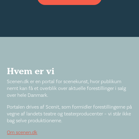
Hvem er vi
Scenen.dk er en portal for scenekunst, hvor publikum
nemt kan få et overblik over aktuelle forestillinger i salg
over hele Danmark.
Portalen drives af Scenit, som formidler forestillingerne på
vegne af landets teatre og teaterproducenter – vi står ikke
bag selve produktionerne.
Om scenen.dk