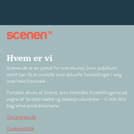
Hvem er vi
Scenen.dk er en portal for scenekunst, hvor publikum
nemt kan få et overblik over aktuelle forestillinger i salg
over hele Danmark.
Portalen drives af Scenit, som formidler forestillingerne på
vegne af landets teatre og teaterproducenter – vi står ikke
bag selve produktionerne.
Om scenen.dk
Cookiepolitik