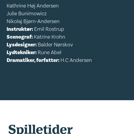
Kathrine Høj Andersen
Julie Bunimowicz
Nikolaj Bjørn-Andersen
Instruktør:
Emil Rostrup
Scenograf:
Katrine Krohn
Lysdesigner:
Balder Nørskov
Lydtekniker:
Rune Abel
Dramatiker, forfatter:
H.C Andersen
Spilletider