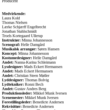
Producent
Medvirkende:
Laura Kold
Thomas Nielsen
Lærke Schjærff Engelbrecht
Jonathan Stahlschmidt
Troels Kortegaard Ullerup
Instruktør:
Minna Johannesson
Scenograf:
Helle Damgård
Musikalsk arrangør:
Søren Hansen
Koncept:
Minna Johannesson
Kostumedesigner:
Helle Damgård
Andet:
Nanna-Karina Schleimann
Lysdesigner:
Mads Eckert Hermansen
Andet:
Mads Eckert Hermansen
Andet:
Christian Steen Møller
Lyddesigner:
Thomas Bolvig
Lydtekniker:
Ronni Bech
Andet:
Gustav Andres Berg
Produktionsleder:
Mikkel Munk Iversen
Scenemester:
Mikkel Munk Iversen
Forestillingsleder:
Benedicte Andersen
Rekvisittør:
Benedicte Andersen