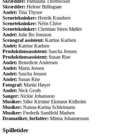
Skrædder:
Parnuuna Thornwood
Skrædder:
Helene Billingsøe
Andet:
Tina Thysor
Scenetekninker:
Henrik Knudsen
Scenetekninker:
Néris Chive
Scenetekninker:
Christian Steen Møller
Andet:
Julie Bo Jonsson
Scenograf assistent:
Katrine Karlsen
Andet:
Katrine Karlsen
Produktionsassistent:
Sascha Jensen
Produktionsassistent:
Susan Rise
Andet:
Benedicte Andersen
Andet:
Maria Jensen
Andet:
Sascha Jensen
Andet:
Susan Rise
Fotograf:
Martin Høyer
Andet:
Nick Groth
Sanger:
Nickie Johansson
Musiker:
Silke Kirstine Ekmann Kidholm
Musiker:
Nanna-Karina Schleimann
Musiker:
Frederik Sandfeld Madsen
Dramatiker, forfatter:
Minna Johannesson
Spilletider