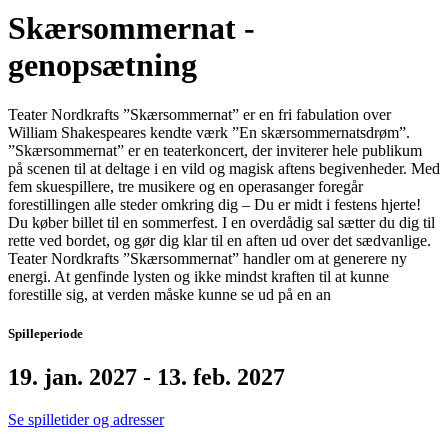
Skærsommernat -
genopsætning
Teater Nordkrafts ”Skærsommernat” er en fri fabulation over
William Shakespeares kendte værk ”En skærsommernatsdrøm”.
”Skærsommernat” er en teaterkoncert, der inviterer hele publikum
på scenen til at deltage i en vild og magisk aftens begivenheder. Med
fem skuespillere, tre musikere og en operasanger foregår
forestillingen alle steder omkring dig – Du er midt i festens hjerte!
Du køber billet til en sommerfest. I en overdådig sal sætter du dig til
rette ved bordet, og gør dig klar til en aften ud over det sædvanlige.
Teater Nordkrafts ”Skærsommernat” handler om at generere ny
energi. At genfinde lysten og ikke mindst kraften til at kunne
forestille sig, at verden måske kunne se ud på en an
Spilleperiode
19. jan. 2027 - 13. feb. 2027
Se spilletider og adresser